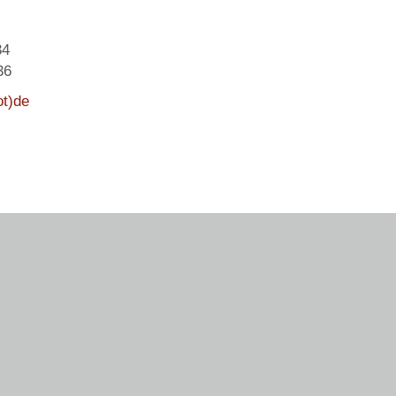
34
36
ot)de