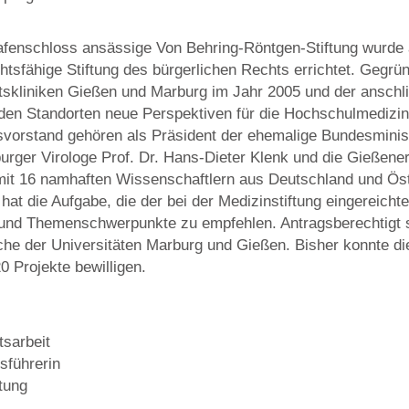
afenschloss ansässige Von Behring-Röntgen-Stiftung wurde
tsfähige Stiftung des bürgerlichen Rechts errichtet. Gegrü
ätskliniken Gießen und Marburg im Jahr 2005 und der anschl
iden Standorten neue Perspektiven für die Hochschulmedizin
svorstand gehören als Präsident der ehemalige Bundesminist
rger Virologe Prof. Dr. Hans-Dieter Klenk und die Gießener
n mit 16 namhaften Wissenschaftlern aus Deutschland und Öst
 hat die Aufgabe, die der bei der Medizinstiftung eingereich
 und Themenschwerpunkte zu empfehlen. Antragsberechtigt 
he der Universitäten Marburg und Gießen. Bisher konnte die
0 Projekte bewilligen.
tsarbeit
sführerin
tung