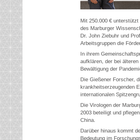
Mit 250.000 € unterstütz
des Marburger Wissenscha
Dr. John Ziebuhr und Prof
Arbeitsgruppen die Förde
In ihrem Gemeinschaftspr
aufklären, der bei ältere
Bewältigung der Pandemie
Die Gießener Forscher, 
krankheitserzeugenden Ei
internationalen Spitzeng
Die Virologen der Marbu
2003 beteiligt und pflege
China.
Darüber hinaus kommt der
Bedeutung im Forschungs