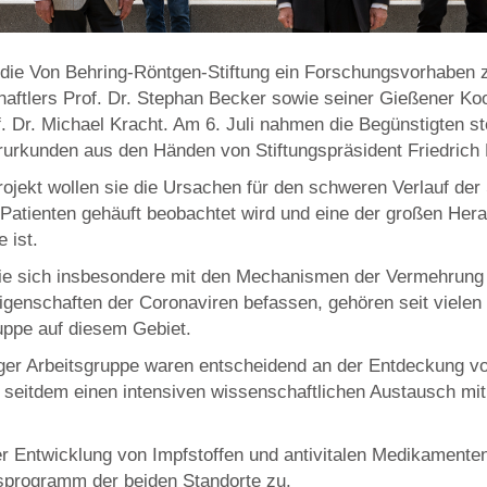
t die Von Behring-Röntgen-Stiftung ein Forschungsvorhabe
ftlers Prof. Dr. Stephan Becker sowie seiner Gießener Koo
. Dr. Michael Kracht. Am 6. Juli nahmen die Begünstigten ste
rurkunden aus den Händen von Stiftungspräsident Friedrich 
ojekt wollen sie die Ursachen für den schweren Verlauf de
n Patienten gehäuft beobachtet wird und eine der großen Her
 ist.
die sich insbesondere mit den Mechanismen der Vermehrung
genschaften der Coronaviren befassen, gehören seit vielen
ruppe auf diesem Gebiet.
rger Arbeitsgruppe waren entscheidend an der Entdeckung 
n seitdem einen intensiven wissenschaftlichen Austausch mit
 Entwicklung von Impfstoffen und antivitalen Medikamente
programm der beiden Standorte zu.