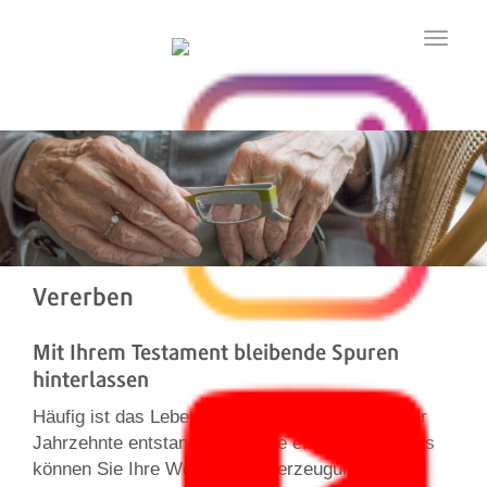
Toggle
navigatio
Vererben
Mit Ihrem Testament bleibende Spuren
hinterlassen
Häufig ist das Lebenswerk eines Menschen über
Jahrzehnte entstanden. Mithilfe eines Testaments
können Sie Ihre Werte und Überzeugungen auch