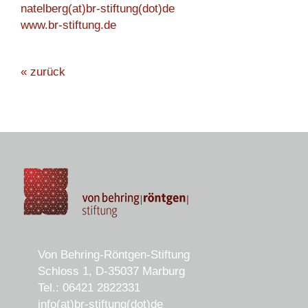
natelberg(at)br-stiftung(dot)de
www.br-stiftung.de
« zurück
Von Behring-Röntgen-Stiftung
Schloss 1, D-35037 Marburg
Tel.: 06421 2822331
info(at)br-stiftung(dot)de