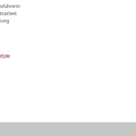
sführerin
tsarbeit
tung
ot)de