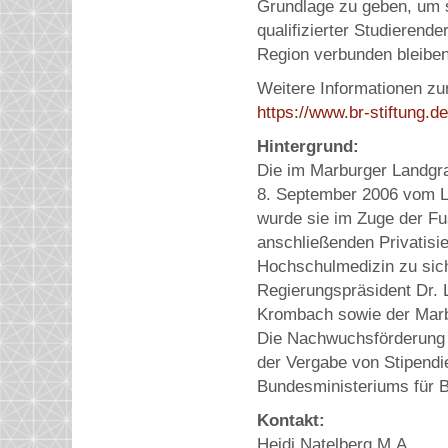
Grundlage zu geben, um s
qualifizierter Studierend
Region verbunden bleiben
Weitere Informationen zu
https://www.br-stiftung.d
Hintergrund:
Die im Marburger Landgr
8. September 2006 vom La
wurde sie im Zuge der Fu
anschließenden Privatisi
Hochschulmedizin zu sich
Regierungspräsident Dr. L
Krombach sowie der Marbu
Die Nachwuchsförderung i
der Vergabe von Stipendie
Bundesministeriums für B
Kontakt:
Heidi Natelberg M.A.