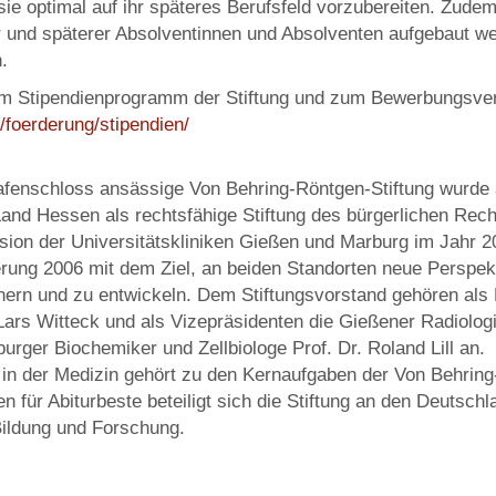
ie optimal auf ihr späteres Berufsfeld vorzubereiten. Zudem
er und späterer Absolventinnen und Absolventen aufgebaut we
.
m Stipendienprogramm der Stiftung und zum Bewerbungsverf
e/foerderung/stipendien/
afenschloss ansässige Von Behring-Röntgen-Stiftung wurde
nd Hessen als rechtsfähige Stiftung des bürgerlichen Recht
sion der Universitätskliniken Gießen und Marburg im Jahr 2
erung 2006 mit dem Ziel, an beiden Standorten neue Perspekt
ern und zu entwickeln. Dem Stiftungsvorstand gehören als 
ars Witteck und als Vizepräsidenten die Gießener Radiologi
rger Biochemiker und Zellbiologe Prof. Dr. Roland Lill an.
n der Medizin gehört zu den Kernaufgaben der Von Behring
n für Abiturbeste beteiligt sich die Stiftung an den Deutsch
ildung und Forschung.